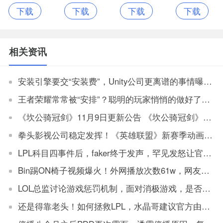
下载
下载
下载
下载
上公交
交app
机app
车码app官网
版
相关资讯
安装引擎要交“安装费”，Unity公司更离谱的事情曝光了
王者荣耀常常被“安排”？聪明的玩家悄悄的做好了这三点
《坎公骑冠剑》11月9日更新公告 《坎公骑冠剑》11月9日更新一览
拳头影视公司稳定发挥！《英雄联盟》新赛季动画公布
LPL科目四事件后，faker终于发声，罕见发怒让官方解决
Bin踢ON椅子视频爆火！外网播放次数61w，网友：坏事传千里
LOL总监讨论游戏惩罚机制，面对消极游戏，是否要永久封机器？
还是得靠老头！如何拯救LPL，水晶哥建议官方由观众投票让老头复出打比赛