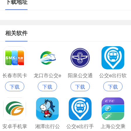
下载地址
相关软件
长春市民卡
龙口市公交e
阳泉公交通
公交e出行软
下载
下载
下载
下载
公交乘车
出行
app最新版
件
安卓手机掌
湘潭出行公
公交e出行手
上海公交乘