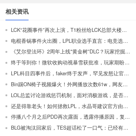
相关资讯
LCK“花圈事件”再次上演，T1粉丝给LCK总部大楼赠送多个花圈
电棍香锅事件火出圈，LPL职业选手直言：电竞选手被打上“低素质”标签
《艾尔登法环》2周年上线"黄金树”DLC？玩家挖掘游戏源文件发现DLC信息
终于等到你！微软收购动视暴雪获批准，玩家期盼国服回归
LPL科目四事件后，faker终于发声，罕见发怒让官方解决
Bin踢ON椅子视频爆火！外网播放次数61w，网友：坏事传千里
LOL总监讨论游戏惩罚机制，面对消极游戏，是否要永久封机器？
还是得靠老头！如何拯救LPL，水晶哥建议官方由观众投票让老头复出打比赛
停播八个月之后PDD再次露面，透露停播原因，复播将不会在斗鱼
BLG被淘汰回家后，TES超话松了一口气：已经有垫底得了