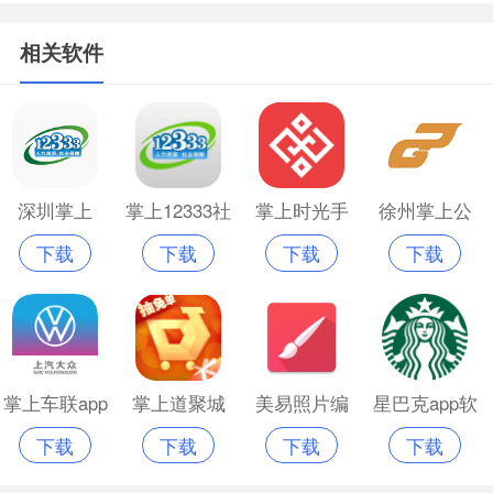
相关软件
深圳掌上
掌上12333社
掌上时光手
徐州掌上公
下载
下载
下载
下载
12333
保app
机版
交app
掌上车联app
掌上道聚城
美易照片编
星巴克app软
下载
下载
下载
下载
app官网版
辑painter软
件免费版
件