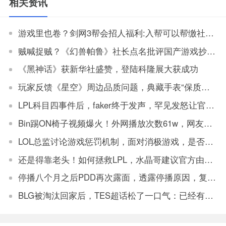
相关资讯
游戏里也卷？剑网3帮会招人福利:入帮可以帮缴社保公积金
贼喊捉贼？《幻兽帕鲁》社长点名批评国产游戏抄袭帕鲁
《黑神话》获新华社盛赞，登陆科隆展大获成功
玩家反馈《星空》周边品质问题，典藏手表“保质期”只有一个月
LPL科目四事件后，faker终于发声，罕见发怒让官方解决
Bin踢ON椅子视频爆火！外网播放次数61w，网友：坏事传千里
LOL总监讨论游戏惩罚机制，面对消极游戏，是否要永久封机器？
还是得靠老头！如何拯救LPL，水晶哥建议官方由观众投票让老头复出打比赛
停播八个月之后PDD再次露面，透露停播原因，复播将不会在斗鱼
BLG被淘汰回家后，TES超话松了一口气：已经有垫底得了