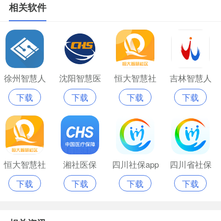
相关软件
徐州智慧人
沈阳智慧医
恒大智慧社
吉林智慧人
下载
下载
下载
下载
社app官网版
保免费版
区老版本
社app版
恒大智慧社
湘社医保
四川社保app
四川省社保
下载
下载
下载
下载
区app官网版
官网版
局app