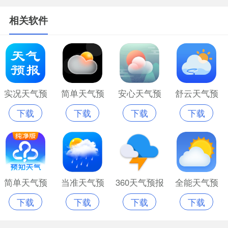
相关软件
实况天气预
简单天气预
安心天气预
舒云天气预
下载
下载
下载
下载
报最新版
报极速版
报手机版
报官方正版
简单天气预
当准天气预
360天气预报
全能天气预
下载
下载
下载
下载
报免费版
报
最新版
报最新版本