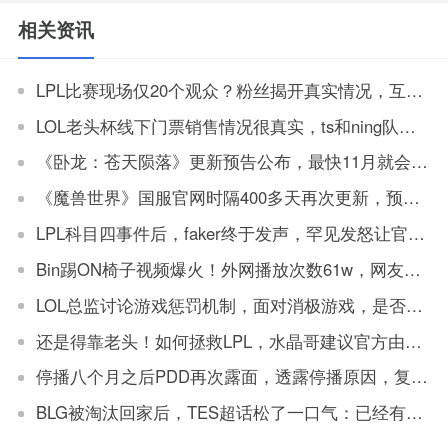
相关资讯
LPL比赛现场仅20个观众？粉丝揭开真实情况，互动环节都是工作人员
LOL老头杯线下门票销售情况很真实，ts和ning队门票全部售罄，另一场最低价还有票
《卧龙：苍天陨落》更新预告公布，最快11月就会上线更新
《魔兽世界》国服官网时隔400多天再次更新，预约玩家突破50w
LPL科目四事件后，faker终于发声，罕见发怒让官方解决
Bin踢ON椅子视频爆火！外网播放次数61w，网友：坏事传千里
LOL总监讨论游戏惩罚机制，面对消极游戏，是否要永久封机器？
还是得靠老头！如何拯救LPL，水晶哥建议官方由观众投票让老头复出打比赛
停播八个月之后PDD再次露面，透露停播原因，复播将不会在斗鱼
BLG被淘汰回家后，TES超话松了一口气：已经有垫底得了