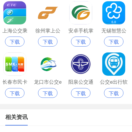
上海公交乘
徐州掌上公
安卓手机掌
无锡智慧公
下载
下载
下载
下载
车码app官网
交app
上公交
交app官网苹
版
果版低版本
长春市民卡
龙口市公交e
阳泉公交通
公交e出行软
下载
下载
下载
下载
公交乘车
出行
app最新版
件
相关资讯