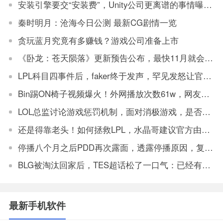
安装引擎要交“安装费”，Unity公司更离谱的事情曝光了
秦时明月：沧海今日公测 最新CG剧情一览
贪玩蓝月究竟有多赚钱？游戏公司准备上市
《卧龙：苍天陨落》更新预告公布，最快11月就会上线更新
LPL科目四事件后，faker终于发声，罕见发怒让官方解决
Bin踢ON椅子视频爆火！外网播放次数61w，网友：坏事传千里
LOL总监讨论游戏惩罚机制，面对消极游戏，是否要永久封机器？
还是得靠老头！如何拯救LPL，水晶哥建议官方由观众投票让老头复出打比赛
停播八个月之后PDD再次露面，透露停播原因，复播将不会在斗鱼
BLG被淘汰回家后，TES超话松了一口气：已经有垫底得了
最新手机软件