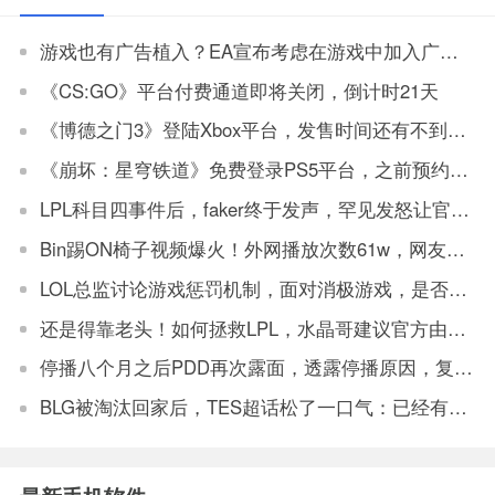
游戏也有广告植入？EA宣布考虑在游戏中加入广告内容
《CS:GO》平台付费通道即将关闭，倒计时21天
《博德之门3》登陆Xbox平台，发售时间还有不到一周
《崩坏：星穹铁道》免费登录PS5平台，之前预约玩家超过了100万
LPL科目四事件后，faker终于发声，罕见发怒让官方解决
Bin踢ON椅子视频爆火！外网播放次数61w，网友：坏事传千里
LOL总监讨论游戏惩罚机制，面对消极游戏，是否要永久封机器？
还是得靠老头！如何拯救LPL，水晶哥建议官方由观众投票让老头复出打比赛
停播八个月之后PDD再次露面，透露停播原因，复播将不会在斗鱼
BLG被淘汰回家后，TES超话松了一口气：已经有垫底得了