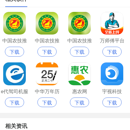
中国农技推
中国农技推
中国农技推
万师傅平台
下载
下载
下载
下载
广app官方最
广网app
广app最新苹
官网app
新版
果手机版
e代驾司机服
中华万年历
惠农网
宇视科技
下载
下载
下载
下载
务平台
无广告纯净
版
相关资讯