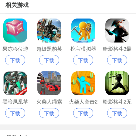
相关游戏
果冻移位游
超级黑豹英
挖宝模拟器
暗影格斗3最
下载
下载
下载
下载
戏苹果版
雄游戏苹果
苹果版
新版本苹果
版
版
黑暗凤凰苹
火柴人绳索
火柴人突击2
暗影格斗2无
下载
下载
下载
下载
果免费版
英雄999999
手游苹果手
限钻石无限
钻石苹果版
机版
金币正版苹