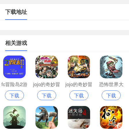
下载地址
相关游戏
fc冒险岛2游
jojo的奇妙冒
jojo的奇妙冒
恐怖世界大
下载
下载
下载
下载
戏
险正版手游
险手机游戏
冒险安卓版