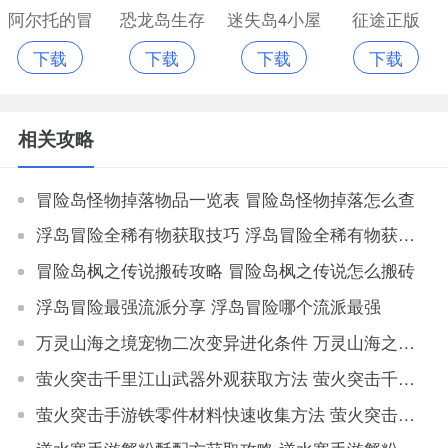
阿尔托的冒
恐龙岛生存
迷失岛4小屋
征途正版
下载
下载
下载
下载
险3
模拟手游
实验手游
相关攻略
冒险岛怪物掉落物品一览表 冒险岛怪物掉落怎么查
浮岛冒险全稀有物获取技巧 浮岛冒险全稀有物获取攻略
冒险岛枫之传说搬砖攻略 冒险岛枫之传说怎么搬砖
浮岛冒险最强流派分享 浮岛冒险哪个流派最强
万灵山海之境宠物二次变异进化条件 万灵山海之境宠物二次变异属性对比
萤火突击千里江山武器外观获取方法 萤火突击千里江山如何获取武器外观
萤火突击手游铁零件材料快速收集方法 萤火突击手游铁零件材料获取地点大全