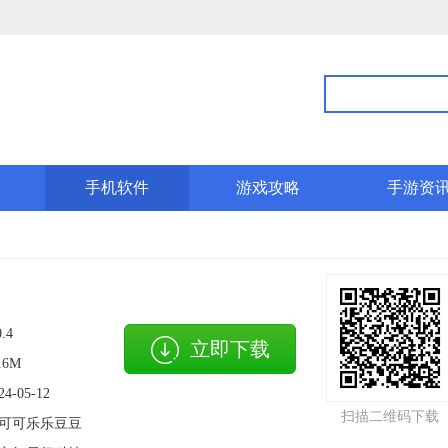
手机软件
游戏攻略
手游资
0.4
立即下载
.6M
24-05-12
扫描二维码下载
可可乐乐豆豆