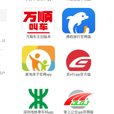
万顺车主旧版本
携程旅行官网版
，让
车，
登
用户
麦淘亲子官网app
苏e行app官方版
深圳地铁乘车码app
掌上公交app官网版