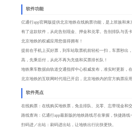
软件功能
亿通行app官网版提供北京地铁在线购票功能，是上班族和
有了这款软件，从此告别现金、押金和兑零。告别排队与丢
北京地铁的权威应用您值得拥有！
提前在手机上买好票，到车站取票机前轻松一扫，车票秒出
高，先乘后付，从此不再为充值和买票排长队！
地铁乘车数据由轨道交通指挥中心权威发布，准实时更新，
北京地铁的互联网时代现已开启，北京地铁内的官方购票应
软件亮点
在线购票：在线购买地铁票，免去排队、兑零、忘带现金和
路线查询：亿通行app最新版的地铁路线尽在掌握，快捷路线
扫码进／出站：刷码进出站，让地铁出行比快更快。