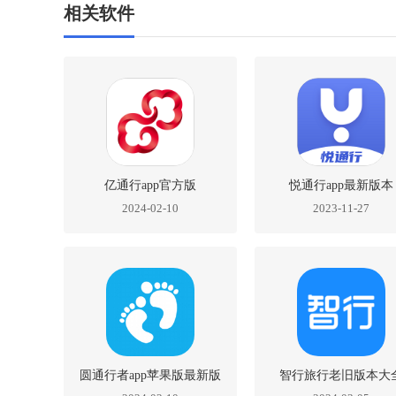
相关软件
亿通行app官方版
悦通行app最新版本
2024-02-10
2023-11-27
圆通行者app苹果版最新版
智行旅行老旧版本大