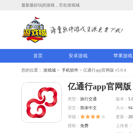
最新最好玩的游戏，尽在游戏城
首页
安卓游戏
苹果游戏
您的位置：
游戏城
>
手机软件
> 亿通行app官网版 v5.0.4
亿通行app官网版
类型：
旅行交通
版本：
5.
语言：
简体中文
大小：
94
等级：
更新：
20
授权：
免费
上传者：