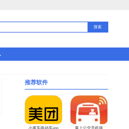
讯
推荐软件
小黄车电动车app
掌上公交手机版