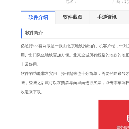
包名：
厂商：
北
软件截图
手游资讯
软件介绍
软件简介
亿通行app官网版是一款由北京地铁推出的手机客户端，针
用户出门乘坐地铁更加方便。北京全城所有线路的地铁的地
非常好用。
软件的功能非常实用，操作起来也十分简单，需要登陆账号
陆，登陆之后就可以在购票界面里面进行买票，点击乘车码扫
欢迎来下载。