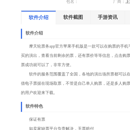
包名：
厂商：
上
软件截图
手游资讯
软件介绍
软件介绍
摩天轮票务app官方苹果手机版是一款可以在购票的手机
买的演出，查看当前剩余的票，还有票价等等信息，点击购
票成功就可以了，非常方便。
软件的服务范围覆盖了全国，各地的演出场所票都可以在
借电子票据在现场取票，不管是自己单人购票，还是多人购
的用户欢迎来下载。
软件特色
保证有票
如卖家缺票平台负责解决，无票赔付