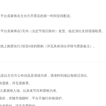
平台卖家将在主办方开票后的第一时间安排配送。
台卖家将在5天内（法定节假日除外）发货。临近演出支持现场取票。
上购票实行2张至6张的限购（详见具体演出详情与票面备注）。
体信息以主办方公布信息及现场为准，请准时到场以免错过演出。
由退换，详见退换票。
下儿童谢绝入场。以具体节目和票根为准。
面价，并随市场随时，平台不施行价格保护。
款并赔付，详见无票赔付。