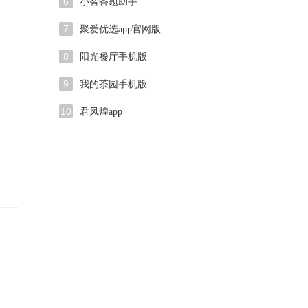
6
小智答题助手
7
聚爱优选app官网版
8
阳光餐厅手机版
9
我的茶园手机版
10
君凤煌app