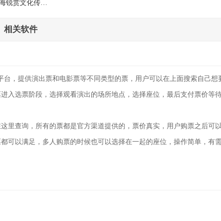
海锐赏文化传播有限公司
相关软件
平台，提供演出票和电影票等不同类型的票，用户可以在上面搜索自己想
票进入选票阶段，选择观看演出的场所地点，选择座位，最后支付票价等
这里查询，所有的票都是官方渠道提供的，票价真实，用户购票之后可
票都可以满足，多人购票的时候也可以选择在一起的座位，操作简单，有