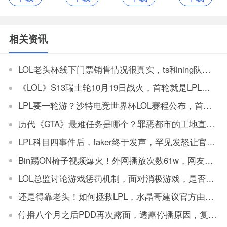
相关资讯
LOL老头杯线下门票销售情况很真实，ts和ning队门票全部售罄，另一场最低价还有票
《LOL》S13瑞士轮10月19日战火，首轮就是LPL大战LCK
LPL要一轮游？沙特电竞世界杯LOL赛程公布，首轮就是LPL大战LCK
历代《GTA》最难任务是哪个？罪恶都市的工地直升机获得玩家最高票数
LPL科目四事件后，faker终于发声，罕见发怒让官方解决
Bin踢ON椅子视频爆火！外网播放次数61w，网友：坏事传千里
LOL总监讨论游戏惩罚机制，面对消极游戏，是否要永久封机器？
还是得靠老头！如何拯救LPL，水晶哥建议官方由观众投票让老头复出打比赛
停播八个月之后PDD再次露面，透露停播原因，复播将不会在斗鱼