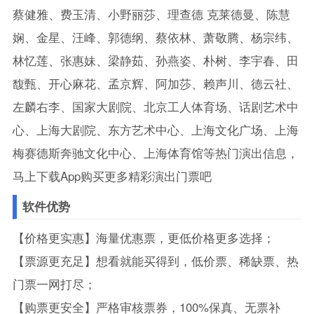
蔡健雅、费玉清、小野丽莎、理查德 克莱德曼、陈慧
娴、金星、汪峰、郭德纲、蔡依林、萧敬腾、杨宗纬、
林忆莲、张惠妹、梁静茹、孙燕姿、朴树、李宇春、田
馥甄、开心麻花、孟京辉、阿加莎、赖声川、德云社、
左麟右李、国家大剧院、北京工人体育场、话剧艺术中
心、上海大剧院、东方艺术中心、上海文化广场、上海
梅赛德斯奔驰文化中心、上海体育馆等热门演出信息，
马上下载App购买更多精彩演出门票吧
软件优势
【价格更实惠】海量优惠票，更低价格更多选择；
【票源更充足】想看就能买得到，低价票、稀缺票、热
门票一网打尽；
【购票更安全】严格审核票券，100%保真、无票补