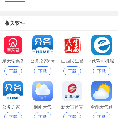
相关软件
摩天轮票务
公务之家app
山西民生警
e代驾司机服
下载
下载
下载
下载
app官方苹果
官网版
务app
务平台
手机版
公务之家手
润雨天气
新天富通官
全能天气预
下载
下载
下载
下载
机版
方最新版
报最新版本