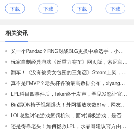
下载
下载
下载
下载
车主端
网汽车app
免费乘车版
主app官网版
相关资讯
又一个Pandac？RNG对战BLG更换中单选手，小中单LPL首秀就打左手
玩家自制经典游戏《反重力赛车》网页版，索尼官方回应来了
翻车！《没有被美女包围的三角恋》Steam上架，售价不到10元却被吐槽骗钱
真不是FMVP？老头杯各项最高数据公布，xiyang单杀王，theshy被单杀王
LPL科目四事件后，faker终于发声，罕见发怒让官方解决
Bin踢ON椅子视频爆火！外网播放次数61w，网友：坏事传千里
LOL总监讨论游戏惩罚机制，面对消极游戏，是否要永久封机器？
还是得靠老头！如何拯救LPL，水晶哥建议官方由观众投票让老头复出打比赛