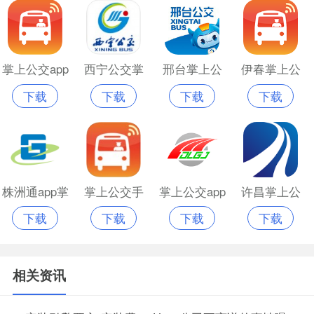
掌上公交app
西宁公交掌
邢台掌上公
伊春掌上公
下载
下载
下载
下载
最泸州新版
上公交
交app
交app
株洲通app掌
掌上公交手
掌上公交app
许昌掌上公
下载
下载
下载
下载
上公交
机版
官网版
交
相关资讯