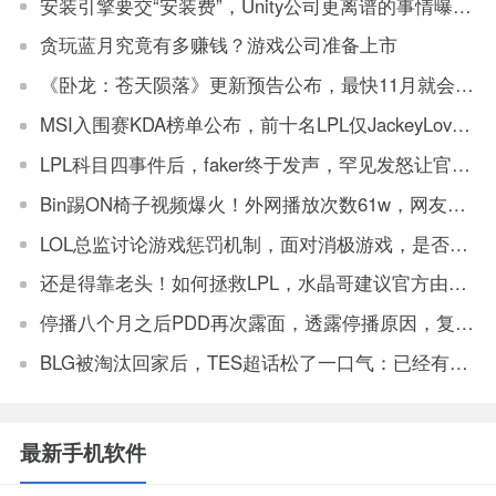
安装引擎要交“安装费”，Unity公司更离谱的事情曝光了
贪玩蓝月究竟有多赚钱？游戏公司准备上市
《卧龙：苍天陨落》更新预告公布，最快11月就会上线更新
MSI入围赛KDA榜单公布，前十名LPL仅JackeyLove一人上榜
LPL科目四事件后，faker终于发声，罕见发怒让官方解决
Bin踢ON椅子视频爆火！外网播放次数61w，网友：坏事传千里
LOL总监讨论游戏惩罚机制，面对消极游戏，是否要永久封机器？
还是得靠老头！如何拯救LPL，水晶哥建议官方由观众投票让老头复出打比赛
停播八个月之后PDD再次露面，透露停播原因，复播将不会在斗鱼
BLG被淘汰回家后，TES超话松了一口气：已经有垫底得了
最新手机软件