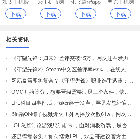
欢太手机搬
uc手机版浏
讯飞语记app
夸克手机浏
下载
下载
下载
下载
家app官网版
览器
手机版
览器
相关资讯
《守望先锋：归来》差评突破15万，网友还在发力
《守望先锋2》Steam中文区差评率93% ，在线人数反而上升
网易暴雪即将复合？《守望先锋》职业选手透露：2024年必能玩到国服
OMG开始算分，想要晋级需要满足三个条件，缺一不可
LPL科目四事件后，faker终于发声，罕见发怒让官方解决
Bin踢ON椅子视频爆火！外网播放次数61w，网友：坏事传千里
LOL总监讨论游戏惩罚机制，面对消极游戏，是否要永久封机器？
还是得靠老头！如何拯救LPL，水晶哥建议官方由观众投票让老头复出打比赛