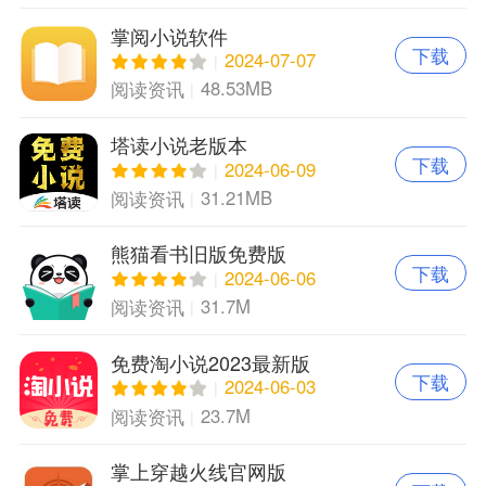
掌阅小说软件
下载
2024-07-07
48.53MB
阅读资讯
塔读小说老版本
下载
2024-06-09
31.21MB
阅读资讯
熊猫看书旧版免费版
下载
2024-06-06
31.7M
阅读资讯
免费淘小说2023最新版
下载
2024-06-03
23.7M
阅读资讯
掌上穿越火线官网版