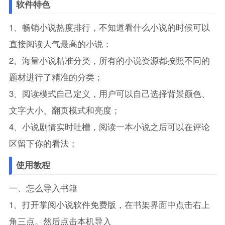
软件特色
1、畅销小说热度排行，不知道看什么小说的时候可以
直接阅读人气最高的小说；
2、海量小说精准分类，所有的小说资源都按照不同的
题材进行了精准的分类；
3、阅读模式自己定义，用户可以自己选择背景颜色、
文字大小、翻页模式和亮度；
4、小说剧情实时吐槽，阅读一本小说之后可以在评论
区留下你的看法；
使用教程
一、怎么导入书籍
1、打开掌阅小说软件免费版，在书架界面中点击右上
角三点。然后点击本机导入