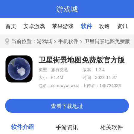
游戏城
首页
安卓游戏
苹果游戏
软件
攻略
资讯
当前位置：
游戏城
>
手机软件
> 卫星街景地图免费版
官方版
卫星街景地图免费版官方版
类型：旅行交通
版本：1.2.4
大小：61.4M
时间：2023-11-27
包名：com.wywl.wxsj
上传者：145724023
dt
8
查看下载地址
软件介绍
手游资讯
相关软件