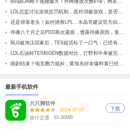
Bin踢ON椅子视频爆火！外网播放次数61w，网友：坏事传千里
LOL总监讨论游戏惩罚机制，面对消极游戏，是否要永久封机器？
还是得靠老头！如何拯救LPL，水晶哥建议官方由观众投票让老头复出打比赛
停播八个月之后PDD再次露面，透露停播原因，复播将不会在斗鱼
BLG被淘汰回家后，TES超话松了一口气：已经有垫底得了
LOL石油杯TES和GEN数据对比，打野和中单被完爆，上单和辅助有优势
闹剧结束？电竞圈力挺jkl，黄旭东好友爆料黄已经给腾讯和jkl道歉
最新手机软件
六只脚软件
下载
2024-07-07
93.36MB
旅行交通