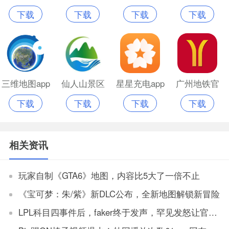
下载
下载
下载
下载
安卓版
讯地图
三维地图app
仙人山景区
星星充电app
广州地铁官
下载
下载
下载
下载
官方版
app官网版
官网版
方app乘车码
相关资讯
玩家自制《GTA6》地图，内容比5大了一倍不止
《宝可梦：朱/紫》新DLC公布，全新地图解锁新冒险
LPL科目四事件后，faker终于发声，罕见发怒让官方解决