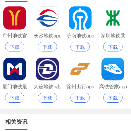
广州地铁官
长沙地铁app
济南地铁app
深圳地铁乘
下载
下载
下载
下载
方app乘车码
官网版
官网版
车码app
厦门地铁最
大连地铁e出
徐州出行app
高铁管家app
下载
下载
下载
下载
新版
行app官方版
免费乘车版
官网版
相关资讯