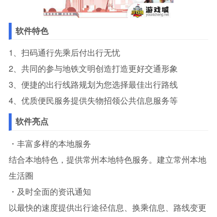
软件特色
1、扫码通行先乘后付出行无忧
2、共同的参与地铁文明创造打造更好交通形象
3、便捷的出行线路规划为您选择最佳出行路线
4、优质便民服务提供失物招领公共信息服务等
软件亮点
・丰富多样的本地服务
结合本地特色，提供常州本地特色服务。建立常州本地
生活圈
・及时全面的资讯通知
以最快的速度提供出行途径信息、换乘信息、路线变更