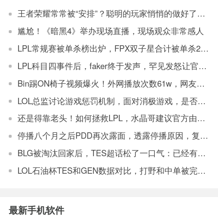
王者荣耀常常被“安排”？聪明的玩家悄悄的做好了这三点
尴尬！《暗黑4》举办现场直播，现场观众非常感人
LPL常规赛被单杀榜出炉，FPX双子星合计被单杀20次，网友：打野银河的含金量还在上升
LPL科目四事件后，faker终于发声，罕见发怒让官方解决
Bin踢ON椅子视频爆火！外网播放次数61w，网友：坏事传千里
LOL总监讨论游戏惩罚机制，面对消极游戏，是否要永久封机器？
还是得靠老头！如何拯救LPL，水晶哥建议官方由观众投票让老头复出打比赛
停播八个月之后PDD再次露面，透露停播原因，复播将不会在斗鱼
BLG被淘汰回家后，TES超话松了一口气：已经有垫底得了
LOL石油杯TES和GEN数据对比，打野和中单被完爆，上单和辅助有优势
最新手机软件