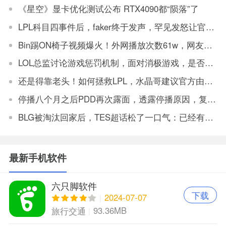
《星空》显卡优化测试公布 RTX4090都“陨落”了
LPL科目四事件后，faker终于发声，罕见发怒让官方解决
Bin踢ON椅子视频爆火！外网播放次数61w，网友：坏事传千里
LOL总监讨论游戏惩罚机制，面对消极游戏，是否要永久封机器？
还是得靠老头！如何拯救LPL，水晶哥建议官方由观众投票让老头复出打比赛
停播八个月之后PDD再次露面，透露停播原因，复播将不会在斗鱼
BLG被淘汰回家后，TES超话松了一口气：已经有垫底得了
最新手机软件
六只脚软件
下载
2024-07-07
93.36MB
旅行交通