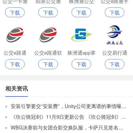
公交一卡通
阳泉公交通
株洲通公交
公交e路通手
下载
下载
下载
下载
app软件
app203
app最新版
机版
公交e路通
公交e路通软
株洲通app掌
公交易行通
下载
下载
下载
下载
件
上公交
相关资讯
安装引擎要交“安装费”，Unity公司更离谱的事情曝光了
《坎公骑冠剑》11月9日更新公告 《坎公骑冠剑》11月9日更新一览
WBG决赛前与女团合影交换队服，卡萨只见签名不见人