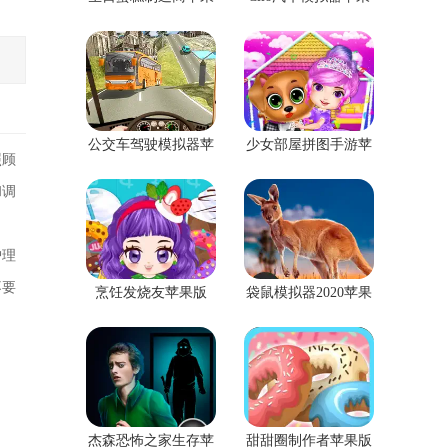
版
版
公交车驾驶模拟器苹
少女部屋拼图手游苹
照顾
果版
果版
和调
护理
不要
烹饪发烧友苹果版
袋鼠模拟器2020苹果
版免费版
杰森恐怖之家生存苹
甜甜圈制作者苹果版