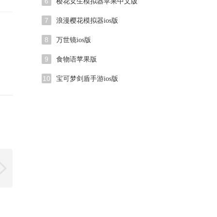
6
樱花女生模拟器苹果中文版
7
浪漫樱花模拟器ios版
8
万世镜ios版
9
食物语苹果版
10
宝可梦剑盾手游ios版