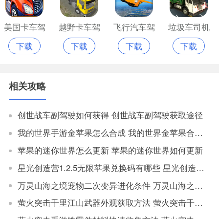
美国卡车驾
越野卡车驾
飞行汽车驾
垃圾车司机
下载
下载
下载
下载
驶模拟器
驶手游苹果
驶2022苹果
卡车模拟苹
2020苹果手
手机版
版免费版
果版
相关攻略
机版
创世战车副驾驶如何获得 创世战车副驾驶获取途径
我的世界手游金苹果怎么合成 我的世界金苹果合成配方
苹果的迷你世界怎么更新 苹果的迷你世界如何更新
星光创造营1.2.5无限苹果兑换码有哪些 星光创造营1.2.5无限苹果兑换码合集
万灵山海之境宠物二次变异进化条件 万灵山海之境宠物二次变异属性对比
萤火突击千里江山武器外观获取方法 萤火突击千里江山如何获取武器外观