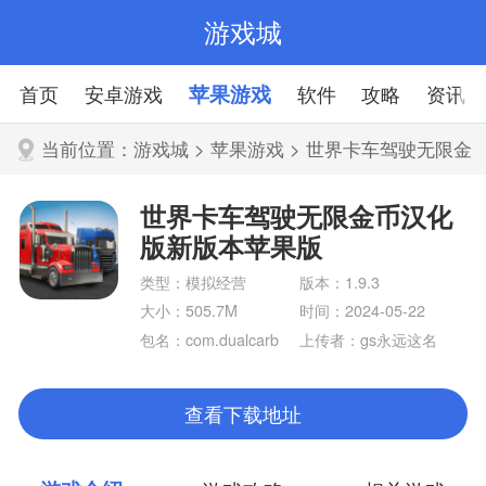
游戏城
首页
安卓游戏
苹果游戏
软件
攻略
资讯
当前位置：
游戏城
>
苹果游戏
> 世界卡车驾驶无限金
币汉化版新版本苹果版
世界卡车驾驶无限金币汉化
版新版本苹果版
类型：模拟经营
版本：1.9.3
大小：505.7M
时间：2024-05-22
包名：com.dualcarb
上传者：gs永远这名
on.universaltrucksim
字
ulator
查看下载地址