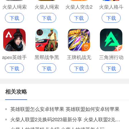
火柴人绳索
火柴人绳索
火柴人突击2
火柴人格斗
下载
下载
下载
下载
英雄苹果版
英雄2原版苹
苹果中文版
联机版苹果
果版
版
apex英雄手
黑帮战争黑
王牌机战无
三角洲行动
下载
下载
下载
下载
机版苹果版
手党英雄苹
限内购版
手游苹果正
果免费版
版
相关攻略
英雄联盟怎么安卓转苹果 英雄联盟如何安卓转苹果
火柴人联盟2兑换码2023最新分享 火柴人联盟2兑换码2023是多少