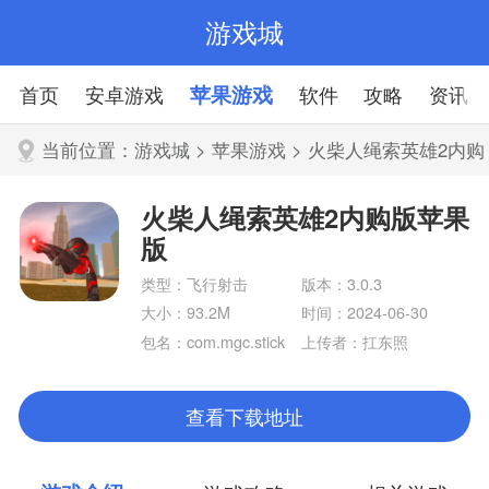
游戏城
首页
安卓游戏
苹果游戏
软件
攻略
资讯
当前位置：
游戏城
>
苹果游戏
> 火柴人绳索英雄2内购
版苹果版
火柴人绳索英雄2内购版苹果
版
类型：飞行射击
版本：3.0.3
大小：93.2M
时间：2024-06-30
包名：com.mgc.stick
上传者：扛东照
man.rope.hero.two
查看下载地址