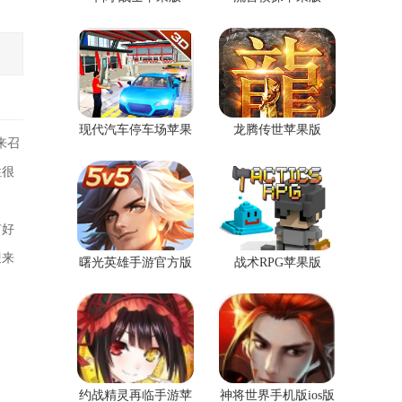
现代汽车停车场苹果
龙腾传世苹果版
来召
版
性很
有好
迎来
曙光英雄手游官方版
战术RPG苹果版
苹果手机版
约战精灵再临手游苹
神将世界手机版ios版