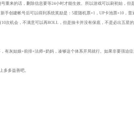
删号重来的话，删除信息要等24小时才能生效。所以游戏可以刷初始，但
手创建帐号后可以得到系统奖励是：5星随机票×1，UP卡池票×10，普
共有10次机会，不满意可以再ROLL，但是抽卡并没有保底，不是必出五星
，有灰姑娘+前排+法师+奶妈，凑够这个体系开局就行。如果非要强迫症
础上多多益善吧。