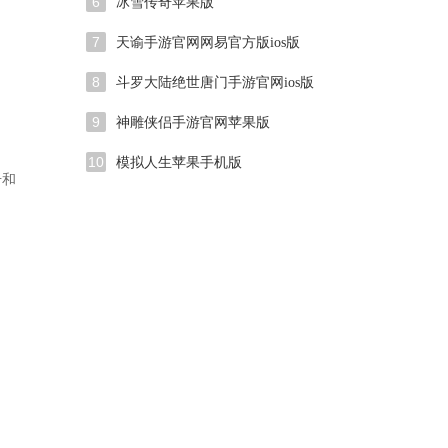
6
冰雪传奇苹果版
7
天谕手游官网网易官方版ios版
8
斗罗大陆绝世唐门手游官网ios版
9
神雕侠侣手游官网苹果版
10
模拟人生苹果手机版
击和