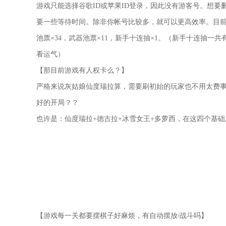
游戏只能选择谷歌ID或苹果ID登录，因此没有游客号。想要
要一些等待时间。除非你帐号比较多，就可以更高效率。目前新
池票×34，武器池票×11，新手十连抽×1。（新手十连抽一
看运气）
【那目前游戏有人权卡么？】
严格来说灰姑娘仙度瑞拉算，需要刷初始的玩家也不用太费事
好的开局？？
也许是：仙度瑞拉+德古拉+冰雪女王+多萝西，在这四个基
【游戏每一关都要摆棋子好麻烦，有自动摆放/战斗吗】