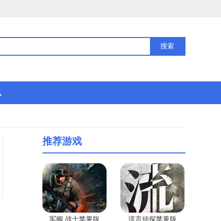
讯
推荐游戏
军阀 战士苹果版
流言侦探苹果版