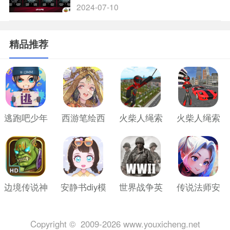
出打比赛
2024-07-10
精品推荐
逃跑吧少年
西游笔绘西
火柴人绳索
火柴人绳索
2024最新版
行游戏手机
英雄老旧版
英雄1无限钻
版
石版
边境传说神
安静书diy模
世界战争英
传说法师安
战版
拟器
雄免费版
卓版
Copyright © 2009-2026 www.youxicheng.net