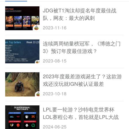
JDG被T1淘汰却提名年度最佳战
队，网友：最大的讽刺
2023-11-16
连续两周销量榜冠军，《博德之门
3》预订年度最佳游戏？
2023-08-15
2023年度最差游戏诞生了？这款游
戏还没玩就IGN被认证最差
2023-10-18
LPL要一轮游？沙特电竞世界杯
LOL赛程公布，首轮就是LPL大战
LCK
2024-06-25