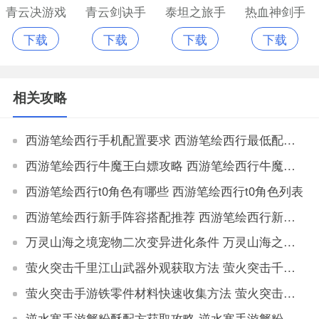
青云决游戏
青云剑诀手
泰坦之旅手
热血神剑手
下载
下载
下载
下载
手机版
机游戏
游单机版
机游戏
相关攻略
西游笔绘西行手机配置要求 西游笔绘西行最低配置推荐
西游笔绘西行牛魔王白嫖攻略 西游笔绘西行牛魔王怎么打
西游笔绘西行t0角色有哪些 西游笔绘西行t0角色列表
西游笔绘西行新手阵容搭配推荐 西游笔绘西行新手阵容怎么选择好
万灵山海之境宠物二次变异进化条件 万灵山海之境宠物二次变异属性对比
萤火突击千里江山武器外观获取方法 萤火突击千里江山如何获取武器外观
萤火突击手游铁零件材料快速收集方法 萤火突击手游铁零件材料获取地点大全
逆水寒手游蟹粉酥配方获取攻略 逆水寒手游蟹粉酥配方怎么获得