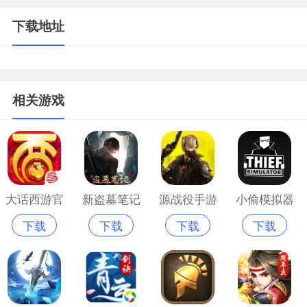
下载地址
相关游戏
大话西游官
新盗墓笔记
源战役手游
小偷模拟器
下载
下载
下载
下载
方网易版
手游官方网
手机版
手机游戏
站版