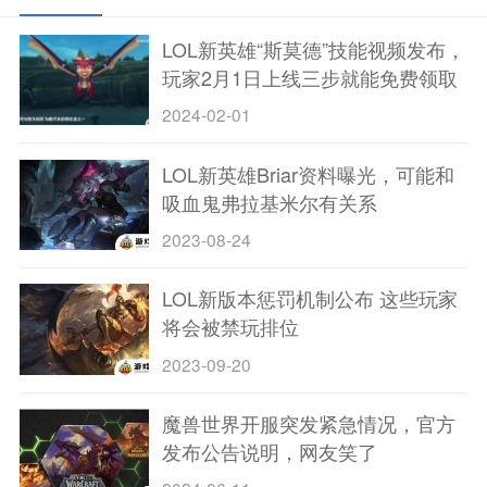
LOL新英雄“斯莫德”技能视频发布，
玩家2月1日上线三步就能免费领取
英雄+皮肤
2024-02-01
LOL新英雄Briar资料曝光，可能和
吸血鬼弗拉基米尔有关系
2023-08-24
LOL新版本惩罚机制公布 这些玩家
将会被禁玩排位
2023-09-20
魔兽世界开服突发紧急情况，官方
发布公告说明，网友笑了