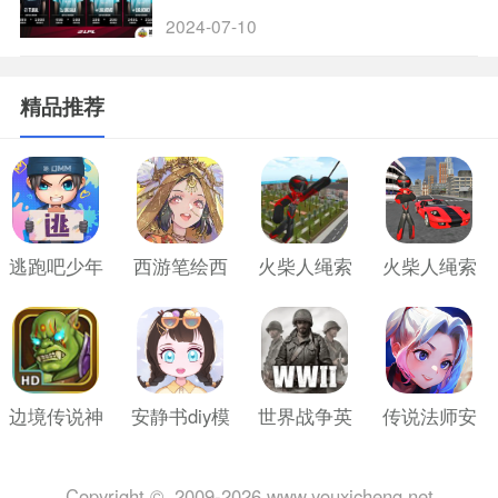
出打比赛
2024-07-10
精品推荐
逃跑吧少年
西游笔绘西
火柴人绳索
火柴人绳索
2024最新版
行游戏手机
英雄老旧版
英雄1无限钻
版
石版
边境传说神
安静书diy模
世界战争英
传说法师安
战版
拟器
雄免费版
卓版
Copyright © 2009-2026 www.youxicheng.net