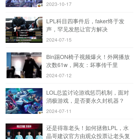
2023-10-17
LPL科目四事件后，faker终于发
声，罕见发怒让官方解决
2024-07-15
Bin踢ON椅子视频爆火！外网播放
次数61w，网友：坏事传千里
2024-07-12
LOL总监讨论游戏惩罚机制，面对
消极游戏，是否要永久封机器？
2024-07-11
还是得靠老头！如何拯救LPL，水
晶哥建议官方由观众投票让老头复