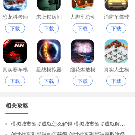
恐龙科考船
未上锁房间
大脚车总动
消防车驾驶
下载
下载
下载
下载
全部解锁版
全解锁免费
员2全部解锁
模拟2018无
版
版
限金币版
真实赛车模
星战模拟器
烟花燃放模
真实人生模
下载
下载
下载
下载
拟最新版
免广告版
拟器无广告
拟
版
相关攻略
模拟城市驾驶成就怎么解锁 模拟城市驾驶成就解锁大全攻略
创世战车副驾驶如何获得 创世战车副驾驶获取途径