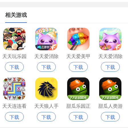
相关游戏
天天玩乐园
天天爱消除
天天爱美甲
天天爱消除
下载
下载
下载
下载
修改器最新
游戏新版本
游戏官网版
官方版
版
天天连连看
天天狼人手
甜瓜乐园正
甜瓜人类游
下载
下载
下载
下载
经典版
游官网版
版
乐园中文版