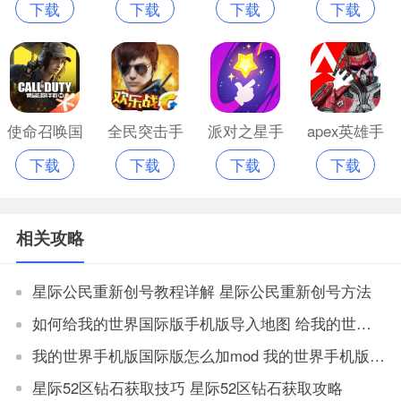
下载
下载
下载
下载
机最新版
战安卓版
战安卓最新
游国际服正
版本
版
使命召唤国
全民突击手
派对之星手
apex英雄手
下载
下载
下载
下载
际版手游
游
游新版
游国际服
相关攻略
星际公民重新创号教程详解 星际公民重新创号方法
如何给我的世界国际版手机版导入地图 给我的世界国际版手机版导入地图教程
我的世界手机版国际版怎么加mod 我的世界手机版国际版如何加mod
星际52区钻石获取技巧 星际52区钻石获取攻略