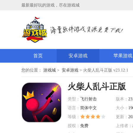
最新最好玩的游戏，尽在游戏城
首页
安卓游戏
苹果游戏
您的位置：
游戏城
>
安卓游戏
> 火柴人乱斗正版 v23.12.1
火柴人乱斗正版
类型：
飞行射击
版本：
23
语言：
简体中文
大小：
19
等级：
更新：
20
授权：
免费
上传者：