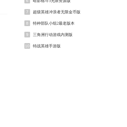
6
暗影格斗3无限资源版
7
超级英雄冲浪者无限金币版
8
特种部队小组2最老版本
9
三角洲行动游戏内测版
10
特战英雄手游版