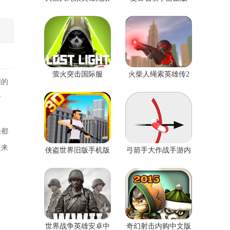
钻石版无限金币版
萤火突击国际服
火柴人绳索英雄传2
同的
安卓版
对
法都
迎来
侠盗世界旧版手机版
弓箭手大作战手游内
测版
世界战争英雄安卓中
奇幻射击内购中文版