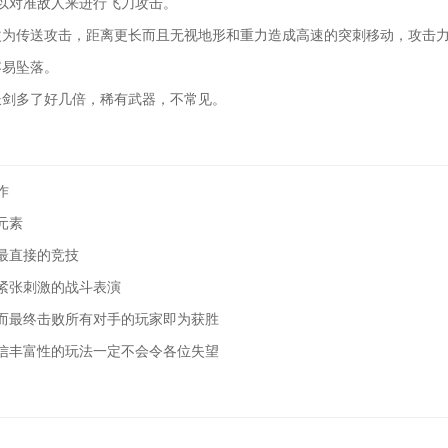
以对准敌人来进行飞刀攻击。
改为传送攻击，距离更长而且无视地形和重力造成高速的突刺移动，攻击
容易坠落。
长剑多了好几倍，稀有武器，不常见。
作
元素
最直接的竞技
紧张刺激的战斗表演
而最终击败所有对手的玩家即为获胜
信丰富性的玩法一定不会令各位失望