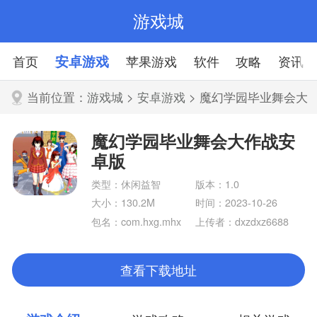
游戏城
首页
安卓游戏
苹果游戏
软件
攻略
资讯
当前位置：
游戏城
>
安卓游戏
> 魔幻学园毕业舞会大
作战安卓版
魔幻学园毕业舞会大作战安
卓版
类型：休闲益智
版本：1.0
大小：130.2M
时间：2023-10-26
包名：com.hxg.mhx
上传者：dxzdxz6688
y.huawei
99
查看下载地址