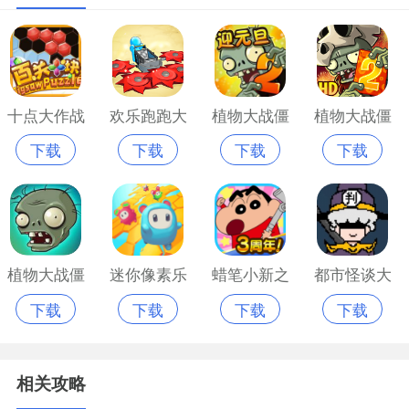
十点大作战
欢乐跑跑大
植物大战僵
植物大战僵
下载
下载
下载
下载
安卓版官网
作战安卓版
尸中文安卓
尸1安卓版
版
免费版
版
植物大战僵
迷你像素乐
蜡笔小新之
都市怪谈大
下载
下载
下载
下载
尸长城版安
园安卓版免
美食大作战
作战游戏手
卓版
费版
游戏
机版
相关攻略