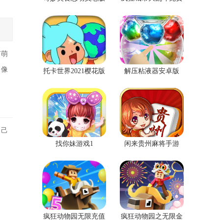
本
版
有萌
，像
托卡世界2021樱花版
解压粘液器安卓版
自己
找你妹游戏1
闲来贵州麻将手游
疯狂动物园无限充值
疯狂动物园之无限金