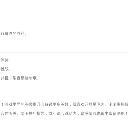
获取最终的胜利。
体验;
挑战;
，并且非常容易控制哦。
星！游戏里面的等级提升会解锁更多英雄，我喜欢开彗星飞奔。渐渐掌握
起合作闯关。给予技巧指导，或互送心跳助力，这感情线也很丰富多彩呢