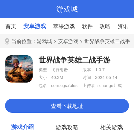
游戏城
首页
安卓游戏
苹果游戏
软件
攻略
资讯
当前位置：
游戏城
>
安卓游戏
> 世界战争英雄二战手
游
世界战争英雄二战手游
类型：飞行射击
版本：1.0.7
大小：40.3M
时间：2024-05-14
包名：com.cgs.rules
上传者：change丿成
ofworldwar.wwII.mod
ern.commando.shoot
查看下载地址
ing.fps
游戏介绍
游戏攻略
相关游戏