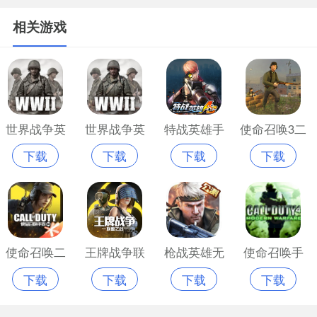
相关游戏
世界战争英
世界战争英
特战英雄手
使命召唤3二
下载
下载
下载
下载
雄免费版
雄安卓中文
游版
战手游版
版
使命召唤二
王牌战争联
枪战英雄无
使命召唤手
下载
下载
下载
下载
战手游
盟之战手游
限钻石内置
游现代战争
官网版
菜单版