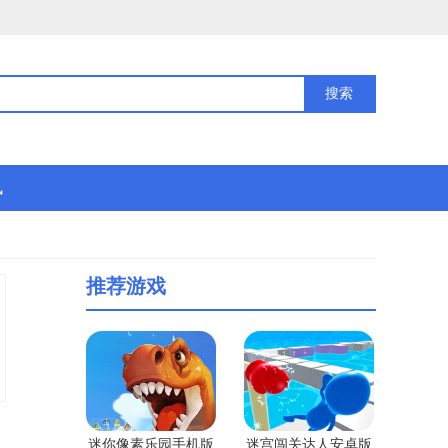
讯
推荐游戏
迷你像素乐园手机版
迷宫闯关达人安卓版