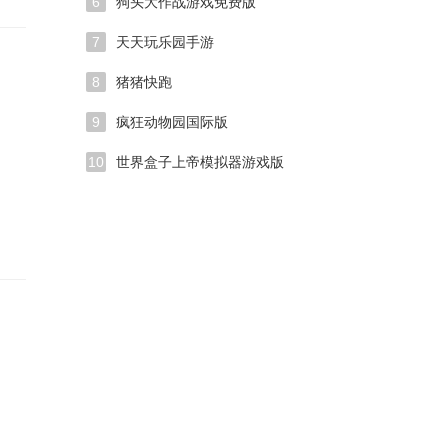
6
狗头大作战游戏免费版
7
天天玩乐园手游
8
猪猪快跑
9
疯狂动物园国际版
10
世界盒子上帝模拟器游戏版