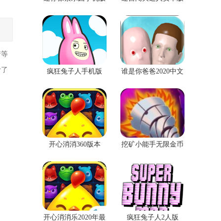
免费版
着等
计了
疯狂兔子人手机版
谁是你爸爸2020中文
版
开心消消360版本
挖矿小能手无限金币
钻石版
开心消消乐2020年最
疯狂兔子人2人版