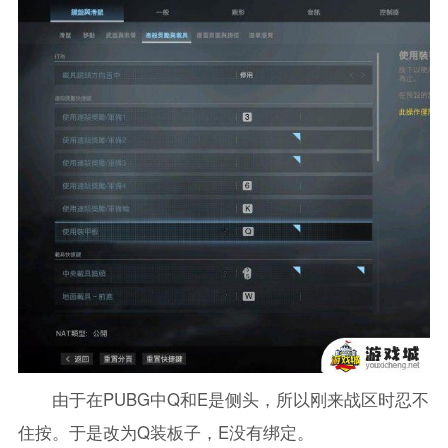
由于在PUBG中Q和E是侧头，所以刚来战区时忍不
住按。于是改为Q装板子，E没有绑定。