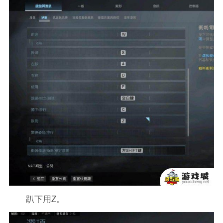
趴下用Z。