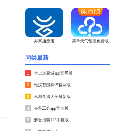
办事通应用
简单天气预报免费版
同类最新
1
掌上道聚城app官网版
2
维汉智能翻译官网版
3
私厨食谱大全最新版
4
齐鲁工会app官方版
5
邢台招聘123手机版