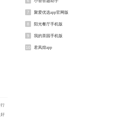
6
小智答题助手
7
聚爱优选app官网版
8
阳光餐厅手机版
9
我的茶园手机版
10
君凤煌app
进行
又好