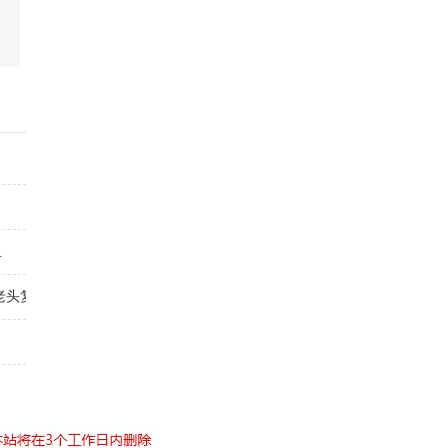
里
老头复