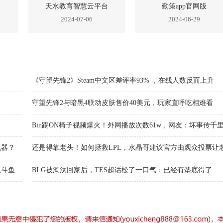
天水教育智慧云平台
勤策app官网版
2024-07-06
2024-06-29
《守望先锋2》Steam中文区差评率93% ，在线人数反而上升
守望先锋2与暗黑4联动皮肤售价40美元，玩家直呼吃相难看
Bin踢ON椅子视频爆火！外网播放次数61w，网友：坏事传千
机器？
还是得靠老头！如何拯救LPL，水晶哥建议官方由观众投票让
出打比赛
在斗鱼
BLG被淘汰回家后，TES超话松了一口气：已经有垫底得了