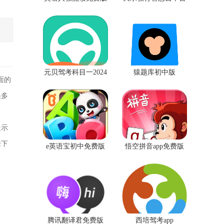
元贝驾考科目一2024
猿题库初中版
面的
年最新版
很多
提示
来下
e英语宝初中免费版
悟空拼音app免费版
腾讯翻译君免费版
西培驾考app