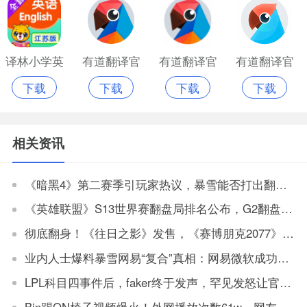
译林小学英
有道翻译官
有道翻译官
有道翻译官
下载
下载
下载
下载
语跟读软件
新版
app免费版
官网版
app
相关资讯
《暗黑4》第二赛季引玩家热议，暴雪能否打出翻身仗
《英雄联盟》S13世界赛翻盘局排名公布，G2翻盘WBG排名第一
彻底翻身！《往日之影》发售，《赛博朋克2077》销量暴涨至全球前三
业内人士爆料暴雪网易“复合”真相：网易微软成功牵手，暴雪只是工具人
LPL科目四事件后，faker终于发声，罕见发怒让官方解决
Bin踢ON椅子视频爆火！外网播放次数61w，网友：坏事传千里