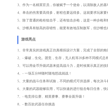
3、作为一名精英官员，你被赋予一个使命，以清除敌人的基
4、单击的伤害要高得多，射程也要远得多。这就要求玩家要
5、除了普通的枪栓狙击手，还有狙击步枪，这是一种步枪和
6、沙锥具有较高的容错性，能更有效地压制敌军，但沙锥也
游戏亮点
1、非常真实的游戏真正仿真模拟设计方案，完成了全部的炮
2、- 爆破，生化。团竞，生存，无人机等20多种不同模式总
3、可以用金币升级武器来提高战斗力，是时候展示真正的技
4、- 一场五分钟随时随地想战就战！
5、大量的战斗任务和试验，不同的模式可供选择，每次决斗
6、大量的武器能够应用，可以快速的进行狙击每日任务，快
7、- 电竞排位赛、精英赛事、赛事全面升级！
8、- 数百款武器任你挑选