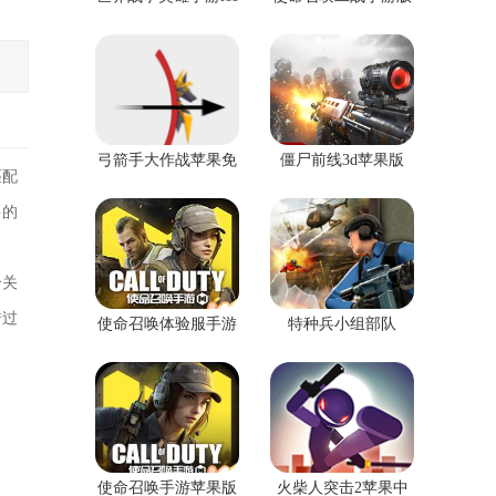
版
苹果版
弓箭手大作战苹果免
僵尸前线3d苹果版
匹配
费版
多的
个关
错过
使命召唤体验服手游
特种兵小组部队
苹果手机版
使命召唤手游苹果版
火柴人突击2苹果中