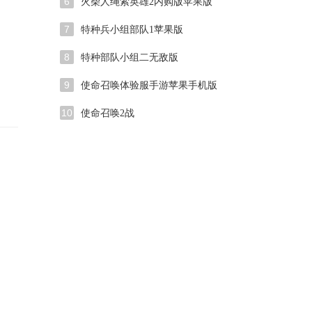
6
火柴人绳索英雄2内购版苹果版
7
特种兵小组部队1苹果版
8
特种部队小组二无敌版
9
使命召唤体验服手游苹果手机版
10
使命召唤2战