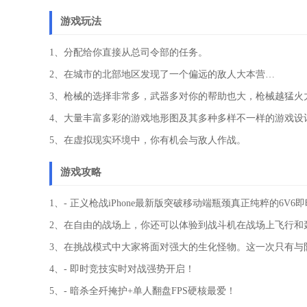
游戏玩法
1、分配给你直接从总司令部的任务。
2、在城市的北部地区发现了一个偏远的敌人大本营…
3、枪械的选择非常多，武器多对你的帮助也大，枪械越猛火
4、大量丰富多彩的游戏地形图及其多种多样不一样的游戏设
5、在虚拟现实环境中，你有机会与敌人作战。
游戏攻略
1、- 正义枪战iPhone最新版突破移动端瓶颈真正纯粹的6V6
2、在自由的战场上，你还可以体验到战斗机在战场上飞行和
3、在挑战模式中大家将面对强大的生化怪物。这一次只有与
4、- 即时竞技实时对战强势开启！
5、- 暗杀全歼掩护+单人翻盘FPS硬核最爱！