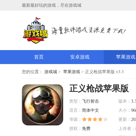
最新最好玩的游戏，尽在游戏城
首页
安卓游戏
苹果游戏
您的位置：
游戏城
>
苹果游戏
> 正义枪战苹果版 v3.3
正义枪战苹果版
类型：
飞行射击
版本：
3.
语言：
简体中文
大小：
96
等级：
更新：
20
授权：
免费
上传者：