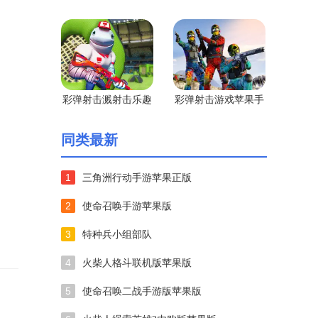
文版
彩弹射击溅射击乐趣
彩弹射击游戏苹果手
苹果版
机版
同类最新
1
三角洲行动手游苹果正版
2
使命召唤手游苹果版
3
特种兵小组部队
4
火柴人格斗联机版苹果版
5
使命召唤二战手游版苹果版