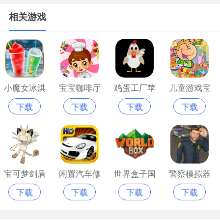
相关游戏
小魔女冰淇
宝宝咖啡厅
鸡蛋工厂苹
儿童游戏宝
下载
下载
下载
下载
淋店游戏苹
游戏苹果手
果版
宝玩具苹果
果版
机版
手机版
宝可梦剑盾
闲置汽车修
世界盒子国
警察模拟器
下载
下载
下载
下载
手游ios版
理厂苹果最
服苹果版
游戏苹果手
新版
机版