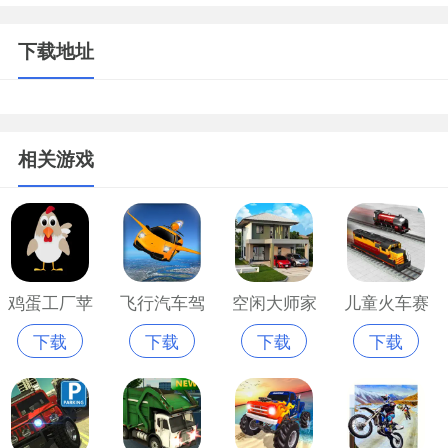
下载地址
相关游戏
鸡蛋工厂苹
飞行汽车驾
空闲大师家
儿童火车赛
下载
下载
下载
下载
果版
驶2022苹果
居设计苹果
车苹果版
版免费版
版