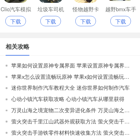
Clio汽车模拟
垃圾车司机
怪物越野卡
越野bmx车手
下载
下载
下载
下载
器
卡车模拟苹
车苹果手机
苹果最新版
果版
版
相关攻略
苹果如何设置原神专属界面 苹果设置原神专属界面步骤
苹果x怎么设置流畅玩原神 苹果x如何设置流畅玩原神
迷你世界制作汽车教程大全 迷你世界如何制作汽车
心动小镇汽车获取攻略 心动小镇汽车从哪里获得
万灵山海之境宠物二次变异进化条件 万灵山海之境宠物二次变异属性对比
萤火突击千里江山武器外观获取方法 萤火突击千里江山如何获取武器外观
萤火突击手游铁零件材料快速收集方法 萤火突击手游铁零件材料获取地点大全