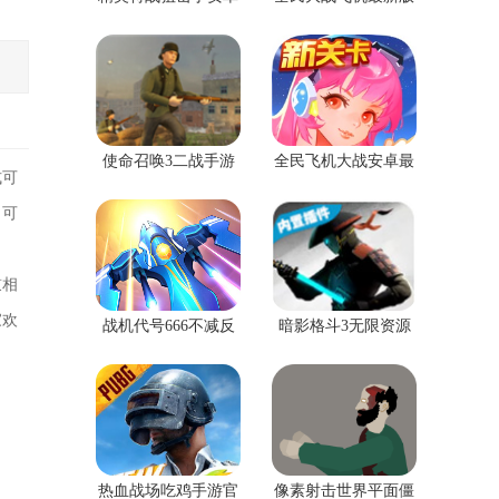
版
使命召唤3二战手游
全民飞机大战安卓最
式可
版
新版本
，可
鼓相
家欢
战机代号666不减反
暗影格斗3无限资源
增版
版
热血战场吃鸡手游官
像素射击世界平面僵