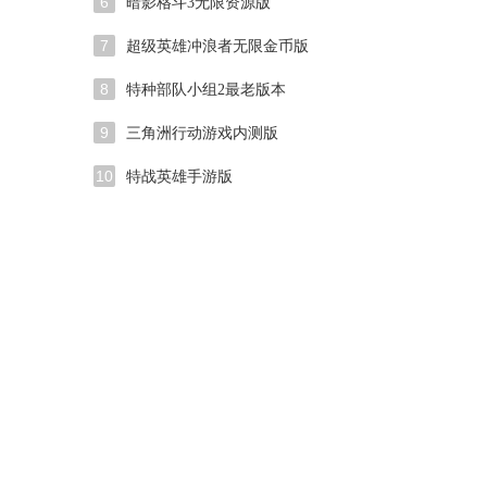
6
暗影格斗3无限资源版
7
超级英雄冲浪者无限金币版
8
特种部队小组2最老版本
9
三角洲行动游戏内测版
10
特战英雄手游版