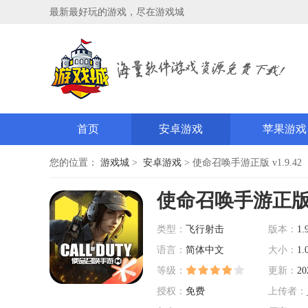
最新最好玩的游戏，尽在游戏城
首页
安卓游戏
苹果游戏
您的位置：
游戏城
>
安卓游戏
> 使命召唤手游正版 v1.9.42
使命召唤手游正
类型：
飞行射击
版本：
1.
语言：
简体中文
大小：
1.
等级：
更新：
20
授权：
免费
上传者：