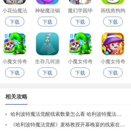
小花仙魔法
神秘魔法锅
魔幻学园毕
画线救狗狗
下载
下载
下载
下载
花园游戏
最新版本
业舞会大作
正版
战安卓版
小魔女传奇
生存几何游
小魔女传奇
小魔女传奇
下载
下载
下载
下载
2020
戏无限魔方
最新版本
宝宝巴士
版
相关攻略
哈利波特魔法觉醒线索数量怎么看 哈利波特魔法觉醒线索在哪看
《哈利波特魔法觉醒》麦格教授开幕晚宴的线索在哪里 《哈利波特魔法觉醒》麦格教授开幕晚宴的线索位置